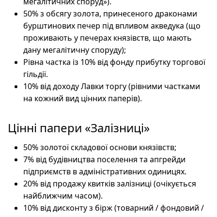
мегалітичних споруд»).
50% з обсягу золота, принесеного драконами
бурштинових печер під впливом акведука (що
проживають у печерах князівств, що мають
дану мегалітичну споруду);
Рівна частка із 10% від фонду прибутку торгової
гільдії.
10% від доходу Лавки торгу (рівними частками
на кожний вид цінних паперів).
Цінні папери «Залізниці»
50% золотої складової основи князівств;
7% від будівництва поселення та апгрейди
підприємств в адміністративних одиницях.
20% від продажу квитків залізниці (очікується
найближчим часом).
10% від дисконту з бірж (товарний / фондовий /