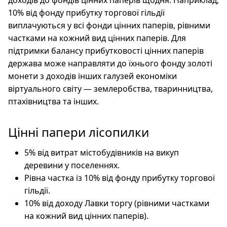
доходів до фондів цінних паперів щодня. Наприклад,
10% від фонду прибутку торгової гільдії
виплачуються у всі фонди цінних паперів, рівними
частками на кожний вид цінних паперів. Для
підтримки балансу прибутковості цінних паперів
держава може направляти до їхнього фонду золоті
монети з доходів інших галузей економіки
віртуального світу — землеробства, тваринництва,
птахівництва та інших.
Цінні папери лісопилки
5% від витрат містобудівників на викуп
деревини у поселеннях.
Рівна частка із 10% від фонду прибутку торгової
гільдії.
10% від доходу Лавки торгу (рівними частками
на кожний вид цінних паперів).