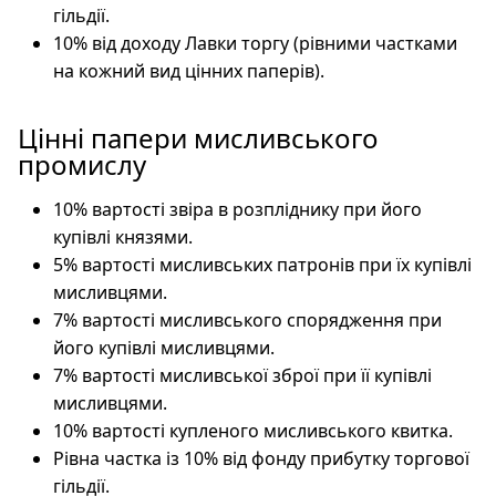
гільдії.
10% від доходу Лавки торгу (рівними частками
на кожний вид цінних паперів).
Цінні папери мисливського
промислу
10% вартості звіра в розпліднику при його
купівлі князями.
5% вартості мисливських патронів при їх купівлі
мисливцями.
7% вартості мисливського спорядження при
його купівлі мисливцями.
7% вартості мисливської зброї при її купівлі
мисливцями.
10% вартості купленого мисливського квитка.
Рівна частка із 10% від фонду прибутку торгової
гільдії.