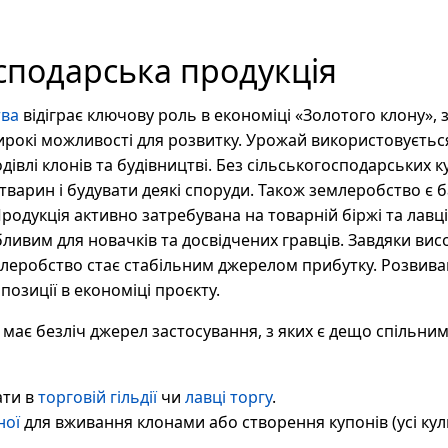
сподарська продукція
тва
відіграє ключову роль в економіці «Золотого клону»,
ирокі можливості для розвитку. Урожай використовуєтьс
годівлі клонів та будівництві. Без сільськогосподарських
тварин і будувати деякі споруди. Також землеробство є 
Продукція активно затребувана на товарній біржі та лавц
ивим для новачків та досвідчених гравців. Завдяки висок
емлеробство стає стабільним джерелом прибутку. Розвива
позиції в економіці проєкту.
 має безліч джерел застосування, з яких є дещо спільними
ати в
торговій гільдії
чи
лавці торгу
.
ної
для вживання клонами або створення купонів (усі кул