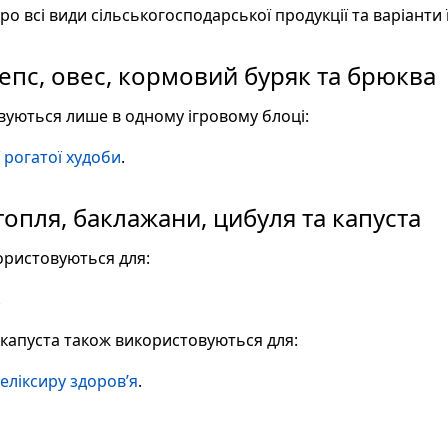
о всі види сільськогосподарської продукції та варіанти 
епс, овес, кормовий буряк та брюква
вуються лише в одному ігровому блоці:
 рогатої худоби
.
опля, баклажани, цибуля та капуста
ористовуються для:
.
 капуста також використовуються для:
еліксиру здоров’я
.