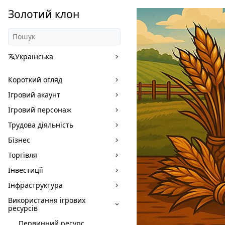
Золотий клон
Українська
Короткий огляд
Ігровий акаунт
Ігровий персонаж
Трудова діяльність
Бізнес
Торгівля
Інвестиції
Інфраструктура
Використання ігрових
ресурсів
Первинний ресурс