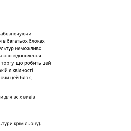
 забезпечуючи
я в багатьох блоках
 культур неможливо
базою відновлення
і торгу, що робить цей
ій ліквідності
ючи цей блок,
 для всіх видів
ьтури крім льону).