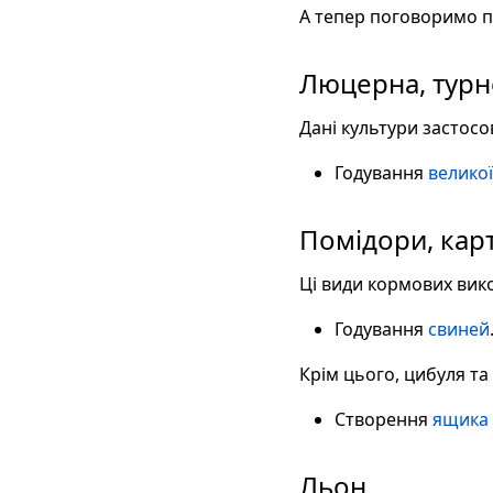
А тепер поговоримо пр
Люцерна, турн
Дані культури застосо
Годування
великої
Помідори, карт
Ці види кормових вик
Годування
свиней
Крім цього, цибуля та
Створення
ящика 
Льон