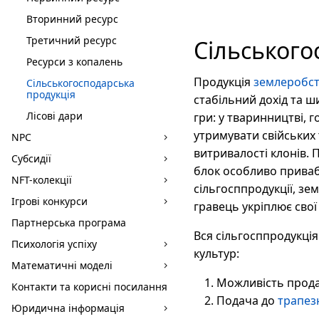
Вторинний ресурс
Третичний ресурс
Сільського
Ресурси з копалень
Продукція
землеробс
Сільськогосподарська
продукція
стабільний дохід та ш
Лісові дари
гри: у тваринництві, 
утримувати свійських 
NPC
витривалості клонів. 
Субсидії
блок особливо привабл
NFT-колекції
сільгосппродукції, з
Ігрові конкурси
гравець укріплює свої 
Партнерська програма
Вся сільгосппродукція
Психологія успіху
культур:
Математичні моделі
Можливість прод
Контакти та корисні посилання
Подача до
трапез
Юридична інформація