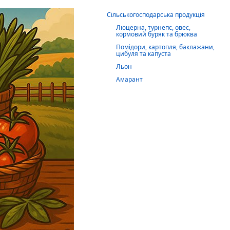
Сільськогосподарська продукція
Люцерна, турнепс, овес,
кормовий буряк та брюква
Помідори, картопля, баклажани,
цибуля та капуста
Льон
Амарант