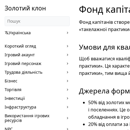
Фонд капіт
Золотий клон
Фонд капітанів створе
«такелажної практики
Українська
Умови для квал
Короткий огляд
Ігровий акаунт
Щоб вважатися кваліф
Ігровий персонаж
практики». Ця характе
Трудова діяльність
практики», тим вища й
Бізнес
Джерела форм
Торгівля
Інвестиції
50% від золотих м
Інфраструктура
і поселеннях. Це 
Використання ігрових
обладнання в ігро
ресурсів
20% від оплати за
NPC