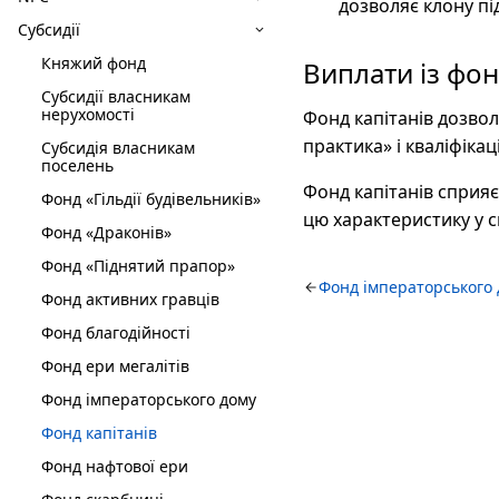
дозволяє клону пі
Субсидії
Княжий фонд
Виплати із фо
Субсидії власникам
нерухомості
Фонд капітанів дозво
практика» і кваліфіка
Субсидія власникам
поселень
Фонд капітанів сприяє
Фонд «Гільдії будівельників»
цю характеристику у св
Фонд «Драконів»
Фонд «Піднятий прапор»
Фонд імператорського
Фонд активних гравців
Фонд благодійності
Фонд ери мегалітів
Фонд імператорського дому
Фонд капітанів
Фонд нафтової ери