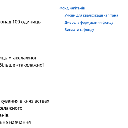
Фонд капітанів
Умови для кваліфікації капітана
 понад 100 одиниць
Джерела формування фонду
Виплати із фонду
иць «такелажної
 більше «такелажної
кування в князівствах
акелажного
нів.
льне навчання