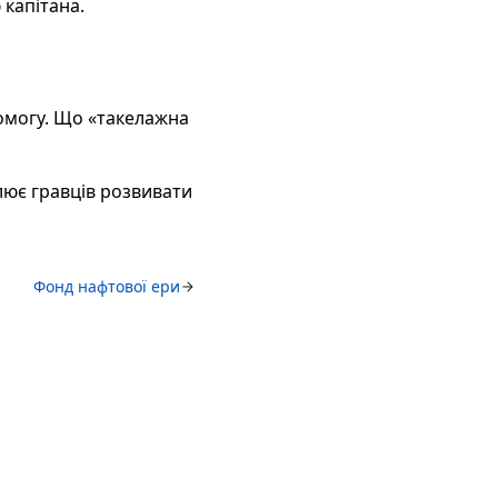
 капітана.
омогу. Що «такелажна
лює гравців розвивати
Фонд нафтової ери