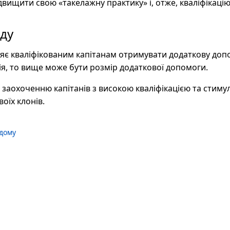
двищити свою «такелажну практику» і, отже, кваліфікацію
нду
ляє кваліфікованим капітанам отримувати додаткову доп
ція, то вище може бути розмір додаткової допомоги.
 заохоченню капітанів з високою кваліфікацією та стиму
оїх клонів.
 дому