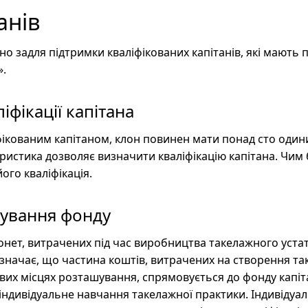
анів
но задля підтримки кваліфікованих капітанів, які мають
».
іфікації капітана
ікованим капітаном, клон повинен мати понад сто один
ристика дозволяє визначити кваліфікацію капітана. Чим
ого кваліфікація.
ування фонду
онет, витрачених під час виробництва такелажного устат
означає, що частина коштів, витрачених на створення т
вих місцях розташування, спрямовується до фонду капіта
 індивідуальне навчання такелажної практики. Індивідуа