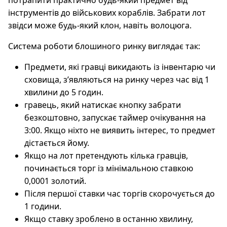
потрапити практично будь-який предмет від
інструментів до військових кораблів. Забрати лот
звідси може будь-який клон, навіть волоцюга.
Система роботи блошиного ринку виглядає так:
Предмети, які гравці викидають із інвентарю чи
сховища, з’являються на ринку через час від 1
хвилини до 5 годин.
гравець, який натискає кнопку забрати
безкоштовно, запускає таймер очікування на
3:00. Якщо ніхто не виявить інтерес, то предмет
дістається йому.
Якщо на лот претендують кілька гравців,
починається торг із мінімальною ставкою
0,0001 золотий.
Після першої ставки час торгів скорочується до
1 години.
Якщо ставку зроблено в останню хвилину,