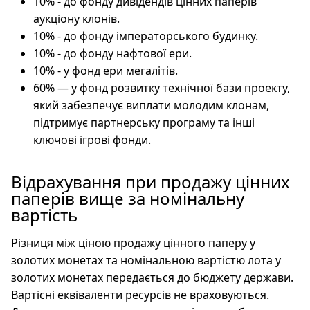
10% - до фонду дивідендів цінних паперів
аукціону клонів.
10% - до фонду імператорського будинку.
10% - до фонду нафтової ери.
10% - у фонд ери мегалітів.
60% — у фонд розвитку технічної бази проекту,
який забезпечує виплати молодим клонам,
підтримує партнерську програму та інші
ключові ігрові фонди.
Відрахування при продажу цінних
паперів вище за номінальну
вартість
Різниця між ціною продажу цінного паперу у
золотих монетах та номінальною вартістю лота у
золотих монетах передається до бюджету держави.
Вартісні еквіваленти ресурсів не враховуються.