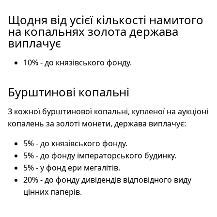
Щодня від усієї кількості намитого
на копальнях золота держава
виплачує
10% - до князівського фонду.
Бурштинові копальні
З кожної бурштинової копальні, купленої на аукціоні
копалень за золоті монети, держава виплачує:
5% - до князівського фонду.
5% - до фонду імператорського будинку.
5% - у фонд ери мегалітів.
20% - до фонду дивідендів відповідного виду
цінних паперів.