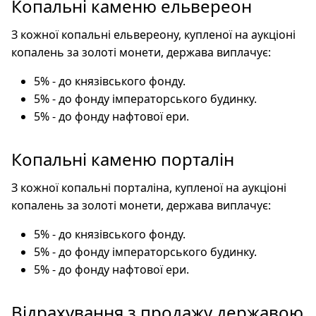
Копальні каменю ельвереон
З кожної копальні ельвереону, купленої на аукціоні
копалень за золоті монети, держава виплачує:
5% - до князівського фонду.
5% - до фонду імператорського будинку.
5% - до фонду нафтової ери.
Копальні каменю порталін
З кожної копальні порталіна, купленої на аукціоні
копалень за золоті монети, держава виплачує:
5% - до князівського фонду.
5% - до фонду імператорського будинку.
5% - до фонду нафтової ери.
Відрахування з продажу державою