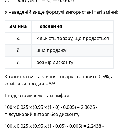
M = a
=
(
0
,
95
(
1
−
с
)
−
0
,
005
)
M
ab
b
У наведеній вище формулі використані такі змінні:
(0,95
(1 - с)
-
Змінна
Пояснення
0,005)
a
кількість товару, що продається
a
b
ціна продажу
b
c
розмір дисконту
c
Комісія за виставлення товару становить 0,5%, а
комісія за продаж – 5%.
І тоді, отримаємо такі цифри:
100 х 0,025 х (0,95 х (1 - 0) - 0,005) = 2,3625 -
підсумковий виторг без дисконту
100 х 0,025 х (0,95 х (1 - 0,05) - 0,005) = 2,2438 -