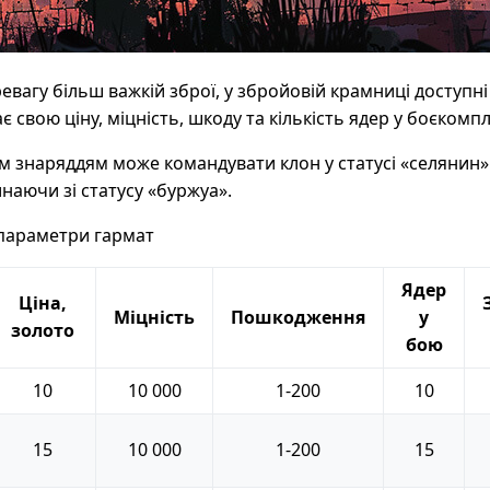
ревагу більш важкій зброї, у збройовій крамниці доступні 
 свою ціну, міцність, шкоду та кількість ядер у боєкомпл
 знаряддям може командувати клон у статусі «селянин»
наючи зі статусу «буржуа».
 параметри гармат
Ядер
Ціна,
Міцність
Пошкодження
у
золото
бою
10
10 000
1-200
10
15
10 000
1-200
15