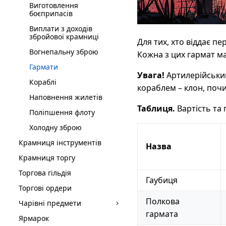
Виготовлення
боєприпасів
Виплати з доходів
збройової крамниці
Для тих, хто віддає пе
Вогнепальну зброю
Кожна з цих гармат має
Гармати
Увага!
Артилерійським
Кораблі
кораблем – клон, почи
Наповнення жилетів
Таблиця.
Вартість та
Поліпшення флоту
Холодну зброю
Крамниця інструментів
Назва
Крамниця торгу
Торгова гільдія
Гаубиця
Торгові ордери
Полкова
Чарівні предмети
гармата
Ярмарок