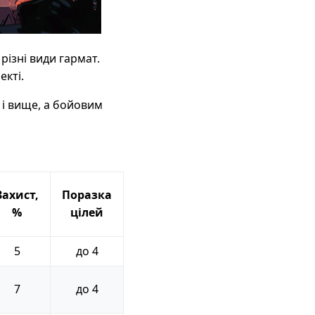
різні види гармат.
екті.
 і вище, а бойовим
Захист,
Поразка
%
цілей
5
до 4
7
до 4