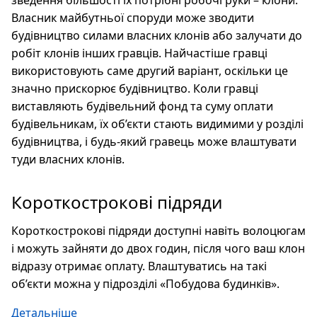
зведення більшості їх потрібні робочі руки – клони.
Власник майбутньої споруди може зводити
будівництво силами власних клонів або залучати до
робіт клонів інших гравців. Найчастіше гравці
використовують саме другий варіант, оскільки це
значно прискорює будівництво. Коли гравці
виставляють будівельний фонд та суму оплати
будівельникам, їх об’єкти стають видимими у розділі
будівництва, і будь-який гравець може влаштувати
туди власних клонів.
Короткострокові підряди
Короткострокові підряди доступні навіть волоцюгам
і можуть зайняти до двох годин, після чого ваш клон
відразу отримає оплату. Влаштуватись на такі
об’єкти можна у підрозділі «Побудова будинків».
Детальніше