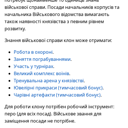
потребує щонайменше 10 одиниць знань
військової справи. Посади начальників корпусів та
начальника Військового відомства вимагають
також наявності князівства з певним рівнем
розвитку.
Знання військової справи клон може отримати:
Робота в охороні
.
Заняття пограбуваннями
.
Участь у турнірах
.
Великий комплекс воїнів
.
Тренувальна арена у князівстві
.
Ювелірні прикраси (тимчасовий бонус)
.
Чарівні артефакти (тимчасовий бонус)
.
Для роботи клону потрібен робочий інструмент:
перо (для всіх посад). Військове звання для
заміщення посади не потрібне.