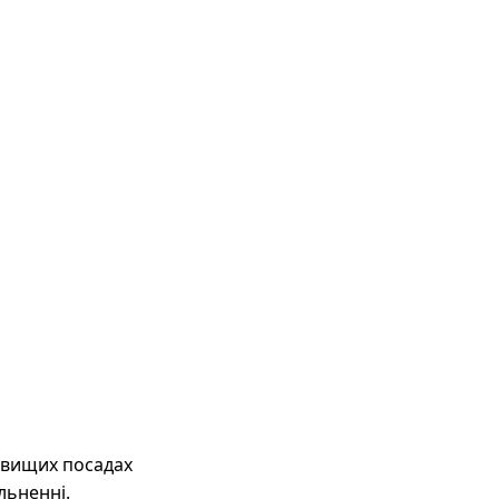
а вищих посадах
льненні.