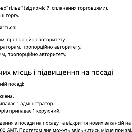
ої гільдії (від комісій, сплачених торговцями).
і торгу.
яється:
ам, пропорційно авторитету.
страторам, пропорційно авторитету.
им, пропорційно авторитету.
чих місць і підвищення на посаді
ній посаді:
ежена.
ипадає 1 адміністратор.
орів припадає 1 керуючий.
дення з посади на посаду та відкриття нових вакансій н
:00 GMT. Протягом дня можуть звільнитись місця при зві