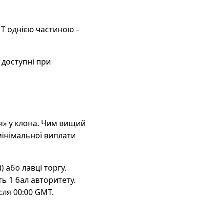
MT однією частиною –
 доступні при
ця» у клона. Чим вищий
мінімальної виплати
) або лавці торгу.
ь 1 бал авторитету.
сля 00:00 GMT.