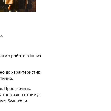
е.
вати з роботою інших
дно до характеристик
атично.
ня. Працюючи на
татньо, клон отримує
ися будь-коли.