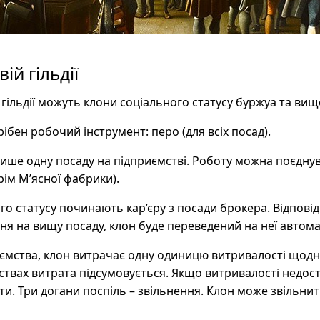
ій гільдії
гільдії можуть клони соціального статусу буржуа та вищ
ібен робочий інструмент: перо (для всіх посад).
ише одну посаду на підприємстві. Роботу можна поєдну
ім М’ясної фабрики).
о статусу починають кар’єру з посади брокера. Відпові
я на вищу посаду, клон буде переведений на неї автом
ємства, клон витрачає одну одиницю витривалості щод
ствах витрата підсумовується. Якщо витривалості недос
ти. Три догани поспіль – звільнення. Клон може звільнит