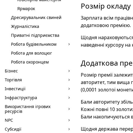
Розмір окладу
Ярмарок
Дресирувальник свиней
Зарплата всім працівн
додатковою премією.
Журналістика
Приватні підприємства
Щодня нараховуються о
Робота будівельником
наведенні курсору на 
Робота для волоцюг
Додаткова пре
Робота охоронцем
Бізнес
Розмір премії залежит
Торгівля
авторитет, тим вища п
Інвестиції
(0,0001 золотої монет
Інфраструктура
Бали авторитету збільш
Використання ігрових
Кожні повні 10 золоти
ресурсів
Бали накопичуються вс
NPC
Щодня держава перерах
Субсидії