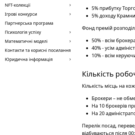
NFT-колекції
5% прибутку Торгов
Ігрові конкурси
5% доходу Крамниц
Партнерська програма
Фонд премій розподіл
Психологія успіху
50% - всім брокер
Математичні моделі
40% - усім адміні
Контакти та корисні посилання
10% - всім керуюч
Юридична інформація
Кількість робо
Кількість місць на кож
Брокери – не обм
На 10 брокерів пр
На 20 адміністрат
Перелік посад, переве
відбуваються після 00