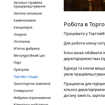
Загальні правила
працевлаштування
Залізна копальня
Каменоломня
Робота в Торгов
Канцелярія
Працювати у Торговій 
Лікарня
Лісопилка
Для роботи клону потр
М'ясна фабрика
Клон може обіймати л
Металургійний цех
держпідприємствах (кр
Порт
Буржуа та клони вищог
Притулок
умов працевлаштуванн
Торгова гільдія
Працюючи для підпри
Транспортна компанія
кількох держпідприєм
Університет
догану замість зарпла
Фабрика огранювання
Ювелірна майстерня