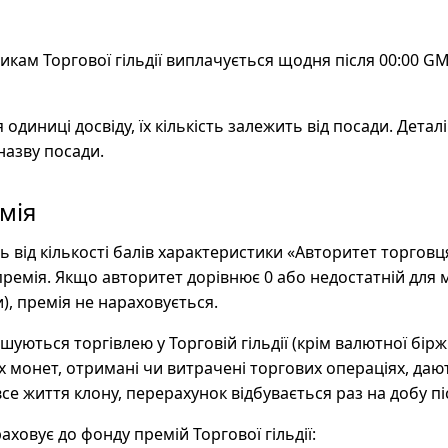
икам Торгової гільдії виплачується щодня після 00:00 G
диниці досвіду, їх кількість залежить від посади. Деталі
назву посади.
мія
ь від кількості балів характеристики «Авторитет торгов
ремія. Якщо авторитет дорівнює 0 або недостатній для 
и), премія не нараховується.
уються торгівлею у Торговій гільдії (крім валютної біржі
х монет, отримані чи витрачені торгових операціях, дают
е життя клону, перерахунок відбувається раз на добу пі
овує до фонду премій Торгової гільдії: